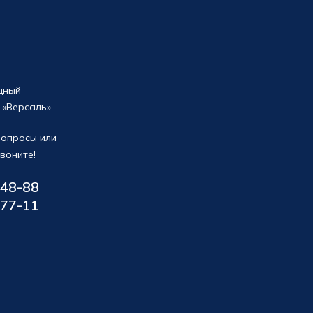
дный
 «Версаль»
 вопросы или
воните!
-48-88
-77-11