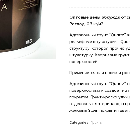
Оптовые цены обсуждаютс
Расход
: 0.3 кг/м2
Адгезионный грунт “Quartz” 
рельефные штукатурки. “Qua
структуру, которая прочно у
штукатурку. Кварцевый грун
поверхностей.
Применяется для новых и ра
Адгезионный грунт “Quartz” 
поверхностями и создает на
покрытие. Грунт-краска улуч
отделочных материалов, а п
желаемый для покрытия цвет.
Categories:
Грунты