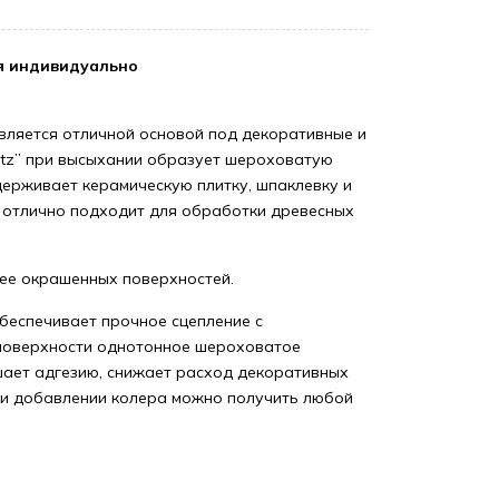
я индивидуально
является отличной основой под декоративные и
rtz” при высыхании образует шероховатую
держивает керамическую плитку, шпаклевку и
т отлично подходит для обработки древесных
нее окрашенных поверхностей.
обеспечивает прочное сцепление с
 поверхности однотонное шероховатое
шает адгезию, снижает расход декоративных
ри добавлении колера можно получить любой