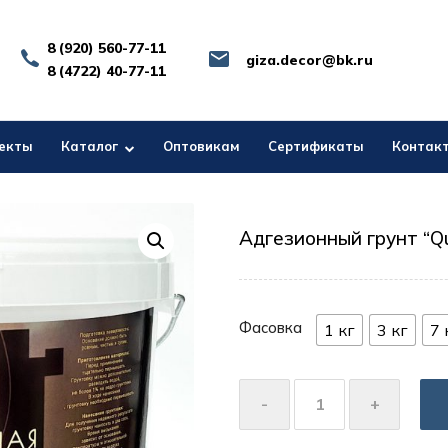
8 (920) 560-77-11
giza.decor@bk.ru
8 (4722) 40-77-11
екты
Каталог
Оптовикам
Сертификаты
Контак
Адгезионный грунт “Q
Фасовка
1 кг
3 кг
7 