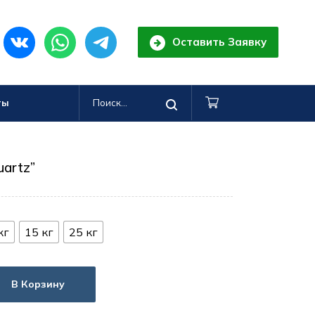
Оставить Заявку
ты
uartz”
кг
15 кг
25 кг
В Корзину